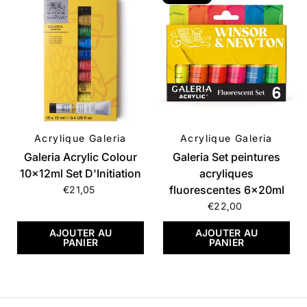
Acrylique Galeria
Acrylique Galeria
APERÇU RAPIDE
APERÇU RAPIDE
Galeria Acrylic Colour
Galeria Set peintures
10x12ml Set D'Initiation
acryliques
fluorescentes 6x20ml
€21,05
€22,00
AJOUTER AU
AJOUTER AU
PANIER
PANIER