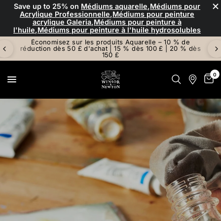
×
Save up to
25%
on
Médiums aquarelle
,
Médiums pour
Acrylique Professionnelle
,
Médiums pour peinture
acrylique Galeria
,
Médiums pour peinture à
l'huile
,
Médiums pour peinture à l'huile hydrosolubles
Économisez sur les produits Aquarelle – 10 % de
réduction dès 50 £ d'achat | 15 % dès 100 £ | 20 % dès
150 £
0