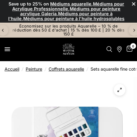
×
Save up to
25%
on
Médiums aquarelle
,
Médiums pour
Acrylique Professionnelle
,
Médiums pour peinture
acrylique Galeria
,
Médiums pour peinture à
l'huile
,
Médiums pour peinture à l'huile hydrosolubles
Économisez sur les produits Aquarelle – 10 % de
réduction dès 50 £ d'achat | 15 % dès 100 £ | 20 % dès
150 £
0
Accueil
/
Peinture
/
Coffrets aquarelle
/
Sets aquarelle fine co