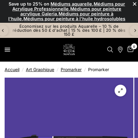
×
Save up to
25%
on
Médiums aquarelle
,
Médiums pour
Acrylique Professionnelle
,
Médiums pour peinture
acrylique Galeria
,
Médiums pour peinture à
l'huile
,
Médiums pour peinture à l'huile hydrosolubles
Économisez sur les produits Aquarelle – 10 % de
réduction dès 50 £ d'achat | 15 % dès 100 £ | 20 % dès
150 £
0
Accueil
/
Art Graphique
/
Promarker
/
Promarker