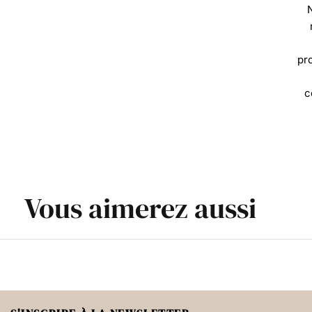
N
pr
c
Vous aimerez aussi