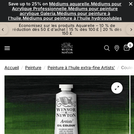
×
Save up to
25%
on
Médiums aquarelle
,
Médiums pour
Acrylique Professionnelle
,
Médiums pour peinture
acrylique Galeria
,
Médiums pour peinture à
l'huile
,
Médiums pour peinture à l'huile hydrosolubles
Économisez sur les produits Aquarelle – 10 % de
réduction dès 50 £ d'achat | 15 % dès 100 £ | 20 % dès
150 £
0
Accueil
/
Peinture
/
Peinture à l'huile extra-fine Artists'
/
Couleu