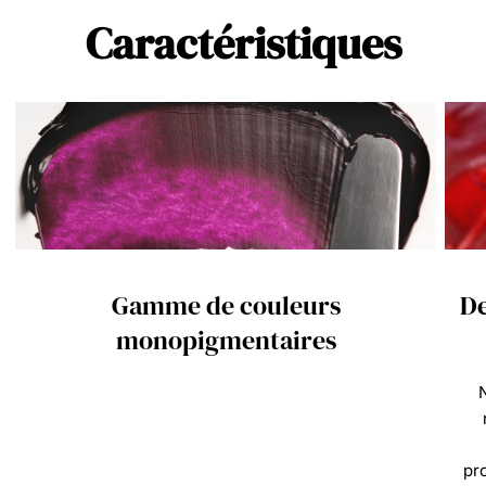
Caractéristiques
Gamme de couleurs
De
monopigmentaires
N
pr