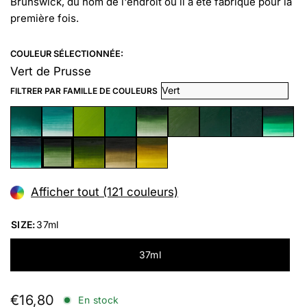
Brunswick, du nom de l'endroit où il a été fabriqué pour la
première fois.
COULEUR SÉLECTIONNÉE:
Vert de Prusse
FILTRER PAR FAMILLE DE COULEURS
Afficher tout (121 couleurs)
SIZE:
37ml
37ml
€16,80
En stock