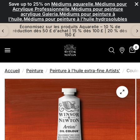
×
Save up to
25%
on
Médiums aquarelle
,
Médiums pour
Acrylique Professionnelle
,
Médiums pour peinture
acrylique Galeria
,
Médiums pour peinture à
l'huile
,
Médiums pour peinture à l'huile hydrosolubles
Économisez sur les produits Aquarelle – 10 % de
réduction dès 50 £ d'achat | 15 % dès 100 £ | 20 % dès
150 £
0
Accueil
/
Peinture
/
Peinture à l'huile extra-fine Artists'
/
Couleu