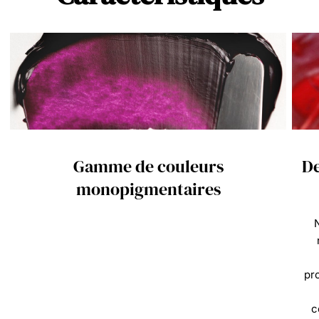
Gamme de couleurs
De
monopigmentaires
N
pr
c